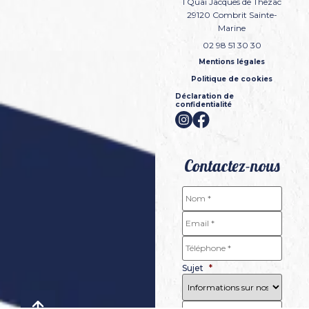
1 Quai Jacques de Thezac
29120
Combrit Sainte-
Marine
02 98 51 30 30
Mentions légales
Politique de cookies
Déclaration de
confidentialité
Contactez-nous
Nom
*
E-
mail
*
Téléphone
*
Sujet
*
Message
*