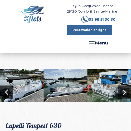
1 Quai Jacques de Thezac
29120
Combrit Sainte-Marine
02 98 51 30 30
Réservation en ligne
Capelli Tempest 630