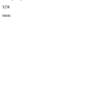
325€
/mois